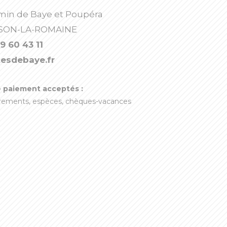
min de Baye et Poupéra
AISON-LA-ROMAINE
9 60 43 11
esdebaye.fr
 paiement acceptés :
irements, espèces, chèques-vacances