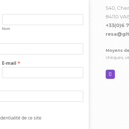
540, Che
84110 V
+33(0)6 7
Nom
resa@git
Moyens de
chèques, v
E-mail
*
identialité de ce site