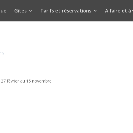
nue
Gîtes
Tarifs et réservations
A faire et à 
 FR
u 27 février au 15 novembre.