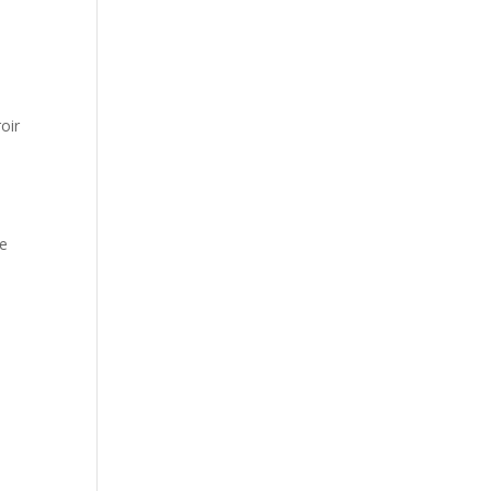
oir
re