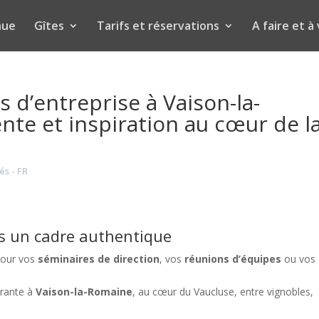
nue
Gîtes
Tarifs et réservations
A faire et à 
 d’entreprise à Vaison-la-
ente et inspiration au cœur de l
és - FR
s un cadre authentique
 pour vos
séminaires de direction
, vos
réunions d’équipes
ou vos
irante à
Vaison-la-Romaine
, au cœur du Vaucluse, entre vignobles,