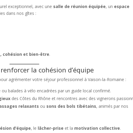
urel exceptionnel, avec une
salle de réunion équipée
, un
espace
ies dans nos gîtes :
, cohésion et bien-être
.
 renforcer la cohésion d’équipe
pour agrémenter votre séjour professionnel à Vaison-la-Romaine :
ou balades à vélo encadrées par un guide local confirmé.
gieux
des Côtes du Rhône et rencontres avec des vignerons passion
ssages relaxants
ou
sons des bols tibétains
, animés par nos
ésion d’équipe
, le
lâcher-prise
et la
motivation collective
.