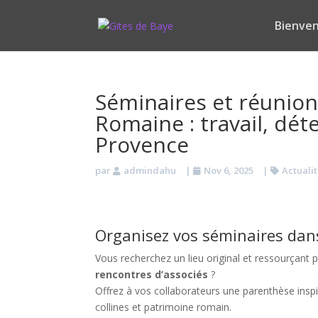
Bienve
Séminaires et réunions
Romaine : travail, dét
Provence
par
admindahu
|
Nov 6, 2025
|
Actualit
Organisez vos séminaires dan
Vous recherchez un lieu original et ressourçant
rencontres d’associés
?
Offrez à vos collaborateurs une parenthèse insp
collines et patrimoine romain.